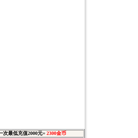
一次最低充值2000元=
2300金币