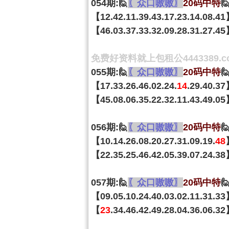
054期:🙋
〖众口嗷嗷〗
20码中特

【12.42.11.39.43.17.23.14.08.4
【46.03.37.33.32.09.28.31.27.4
免费好资料就上包租公4443389.c
055期:🙋
〖众口嗷嗷〗
20码中特

【17.33.26.46.02.24.
14
.29.40.3
【45.08.06.35.22.32.11.43.49.0
056期:🙋
〖众口嗷嗷〗
20码中特

【10.14.26.08.20.27.31.09.19.
48
【22.35.25.46.42.05.39.07.24.3
057期:🙋
〖众口嗷嗷〗
20码中特

【09.05.10.24.40.03.02.11.31.3
【
23
.34.46.42.49.28.04.36.06.3