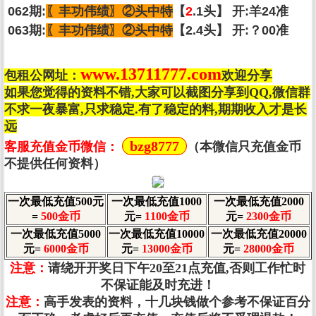
062期:
〖丰功伟绩〗
②头中特
【
2
.1头】 开:羊24准
063期:
〖丰功伟绩〗
②头中特
【2.4头】 开:？00准
www.13711777.com
包租公网址：
欢迎分享
如果您觉得的资料不错,大家可以截图分享到QQ,微信群
不求一夜暴富,只求稳定.有了稳定的料,期期收入才是长
远
bzg8777
客服充值金币微信：
（本微信只充值金币
不提供任何资料）
一次最低充值500元
一次最低充值1000
一次最低充值2000
=
500金币
元=
1100金币
元=
2300金币
一次最低充值5000
一次最低充值10000
一次最低充值20000
元=
6000金币
元=
13000金币
元=
28000金币
注意：
请绕开开奖日下午20至21点充值,否则工作忙时
不保证能及时充进！
注意：
高手发表的资料，十几块钱做个参考不保证百分