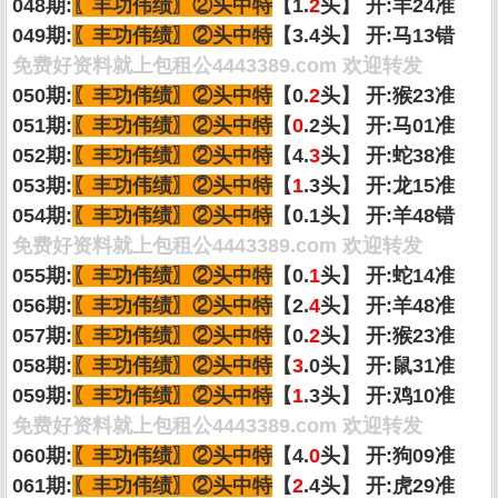
048期:
〖丰功伟绩〗
②头中特
【1.
2
头】 开:羊24准
049期:
〖丰功伟绩〗
②头中特
【3.4头】 开:马13错
免费好资料就上包租公4443389.com 欢迎转发
050期:
〖丰功伟绩〗
②头中特
【0.
2
头】 开:猴23准
051期:
〖丰功伟绩〗
②头中特
【
0
.2头】 开:马01准
052期:
〖丰功伟绩〗
②头中特
【4.
3
头】 开:蛇38准
053期:
〖丰功伟绩〗
②头中特
【
1
.3头】 开:龙15准
054期:
〖丰功伟绩〗
②头中特
【0.1头】 开:羊48错
免费好资料就上包租公4443389.com 欢迎转发
055期:
〖丰功伟绩〗
②头中特
【0.
1
头】 开:蛇14准
056期:
〖丰功伟绩〗
②头中特
【2.
4
头】 开:羊48准
057期:
〖丰功伟绩〗
②头中特
【0.
2
头】 开:猴23准
058期:
〖丰功伟绩〗
②头中特
【
3
.0头】 开:鼠31准
059期:
〖丰功伟绩〗
②头中特
【
1
.3头】 开:鸡10准
免费好资料就上包租公4443389.com 欢迎转发
060期:
〖丰功伟绩〗
②头中特
【4.
0
头】 开:狗09准
061期:
〖丰功伟绩〗
②头中特
【
2
.4头】 开:虎29准