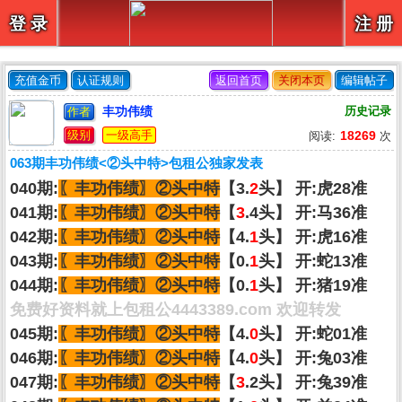
【
】
登 录
注 册
充值金币
认证规则
返回首页
关闭本页
编辑帖子
丰功伟绩
历史记录
作者
级别
一级高手
18269
阅读:
次
063期丰功伟绩<②头中特>包租公独家发表
040期:
〖丰功伟绩〗
②头中特
【3.
2
头】 开:虎28准
041期:
〖丰功伟绩〗
②头中特
【
3
.4头】 开:马36准
042期:
〖丰功伟绩〗
②头中特
【4.
1
头】 开:虎16准
043期:
〖丰功伟绩〗
②头中特
【0.
1
头】 开:蛇13准
044期:
〖丰功伟绩〗
②头中特
【0.
1
头】 开:猪19准
免费好资料就上包租公4443389.com 欢迎转发
045期:
〖丰功伟绩〗
②头中特
【4.
0
头】 开:蛇01准
046期:
〖丰功伟绩〗
②头中特
【4.
0
头】 开:兔03准
047期:
〖丰功伟绩〗
②头中特
【
3
.2头】 开:兔39准