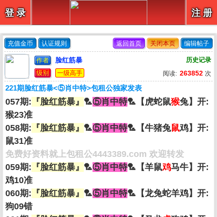
【
】
登 录
注 册
充值金币
认证规则
返回首页
关闭本页
编辑帖子
脸红筋暴
历史记录
作者
级别
一级高手
263852
阅读:
次
221期脸红筋暴<⑤肖中特>包租公独家发表
057期:
『脸红筋暴』
🏸
⑤肖中特
🏸【虎蛇鼠
猴
兔】开:
猴23准
058期:
『脸红筋暴』
🏸
⑤肖中特
🏸【牛猪兔
鼠
鸡】开:
鼠31准
免费好资料就上包租公4443389.com 欢迎转发
059期:
『脸红筋暴』
🏸
⑤肖中特
🏸【羊鼠
鸡
马牛】开:
鸡10准
060期:
『脸红筋暴』
🏸
⑤肖中特
🏸【龙兔蛇羊鸡】开:
狗09错