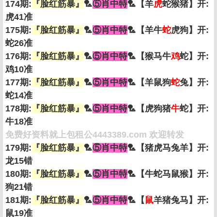
174期:
『脸红筋暴』
🏸
⑤肖中特
🏸【羊
虎
蛇猴猪】开:
虎41准
175期:
『脸红筋暴』
🏸
⑤肖中特
🏸【羊牛
蛇
虎狗】开:
蛇26准
176期:
『脸红筋暴』
🏸
⑤肖中特
🏸【猴马牛
鸡
蛇】开:
鸡10准
177期:
『脸红筋暴』
🏸
⑤肖中特
🏸【羊鼠狗
蛇
兔】开:
蛇14准
178期:
『脸红筋暴』
🏸
⑤肖中特
🏸【虎狗猪
牛
蛇】开:
牛18准
免费好资料就上包租公4443389.com 欢迎转发
179期:
『脸红筋暴』
🏸
⑤肖中特
🏸【猪虎马兔羊】开:
龙15错
180期:
『脸红筋暴』
🏸
⑤肖中特
🏸【牛蛇马鼠猴】开:
狗21错
181期:
『脸红筋暴』
🏸
⑤肖中特
🏸【
鼠
羊猪兔马】开:
鼠19准