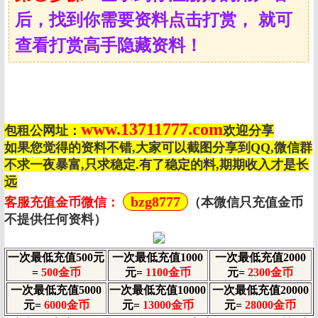
后，找到你需要资料点击打赏， 就可
查看打赏高手隐藏资料！
www.13711777.com
包租公网址：
欢迎分享
如果您觉得的资料不错,大家可以截图分享到QQ,微信群
不求一夜暴富,只求稳定.有了稳定的料,期期收入才是长
远
bzg8777
客服充值金币微信：
（本微信只充值金币
不提供任何资料）
一次最低充值500元
一次最低充值1000
一次最低充值2000
=
500金币
元=
1100金币
元=
2300金币
一次最低充值5000
一次最低充值10000
一次最低充值20000
元=
6000金币
元=
13000金币
元=
28000金币