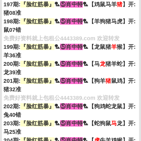
197期:
『脸红筋暴』
🏸
⑤肖中特
🏸【鸡鼠马羊
猪
】开:
猪08准
198期:
『脸红筋暴』
🏸
⑤肖中特
🏸【羊狗猪马虎】开:
鼠07错
免费好资料就上包租公4443389.com 欢迎转发
199期:
『脸红筋暴』
🏸
⑤肖中特
🏸【龙鼠猪
羊
猴】开:
羊36准
200期:
『脸红筋暴』
🏸
⑤肖中特
🏸【马
龙
猪羊蛇】开:
龙39准
201期:
『脸红筋暴』
🏸
⑤肖中特
🏸【狗羊
猪
鼠鸡】开:
猪32准
免费好资料就上包租公4443389.com 欢迎转发
202期:
『脸红筋暴』
🏸
⑤肖中特
🏸【狗鸡蛇龙鼠】开:
兔40错
203期:
『脸红筋暴』
🏸
⑤肖中特
🏸【蛇狗鼠
马
龙】开:
马25准
204期:
『脸红筋暴』
🏸
⑤肖中特
🏸【
虎
牛羊鸡猴】开: