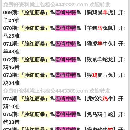
免费好资料就上包租公4443389.com 欢迎转发
069期:
『脸红筋暴』
🏸
⑤肖中特
🏸【狗鸡鼠
羊
虎】开:
羊24准
070期:
『脸红筋暴』
🏸
⑤肖中特
🏸【羊狗
马
兔鼠】开:
马25准
071期:
『脸红筋暴』
🏸
⑤肖中特
🏸【猴虎
羊
牛兔】开:
羊48准
072期:
『脸红筋暴』
🏸
⑤肖中特
🏸【猴鼠羊蛇龙】开:
鸡46错
073期:
『脸红筋暴』
🏸
⑤肖中特
🏸【猴
鸡
虎马兔】开:
鸡34准
免费好资料就上包租公4443389.com 欢迎转发
074期:
『脸红筋暴』
🏸
⑤肖中特
🏸【虎蛇狗
鸡
牛】开:
鸡10准
075期:
『脸红筋暴』
🏸
⑤肖中特
🏸【兔马鸡羊蛇】开:
狗33错