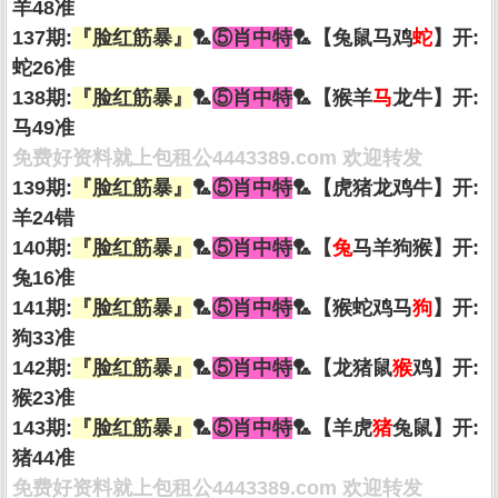
羊48准
137期:
『脸红筋暴』
🏸
⑤肖中特
🏸【兔鼠马鸡
蛇
】开:
蛇26准
138期:
『脸红筋暴』
🏸
⑤肖中特
🏸【猴羊
马
龙牛】开:
马49准
免费好资料就上包租公4443389.com 欢迎转发
139期:
『脸红筋暴』
🏸
⑤肖中特
🏸【虎猪龙鸡牛】开:
羊24错
140期:
『脸红筋暴』
🏸
⑤肖中特
🏸【
兔
马羊狗猴】开:
兔16准
141期:
『脸红筋暴』
🏸
⑤肖中特
🏸【猴蛇鸡马
狗
】开:
狗33准
142期:
『脸红筋暴』
🏸
⑤肖中特
🏸【龙猪鼠
猴
鸡】开:
猴23准
143期:
『脸红筋暴』
🏸
⑤肖中特
🏸【羊虎
猪
兔鼠】开:
猪44准
免费好资料就上包租公4443389.com 欢迎转发