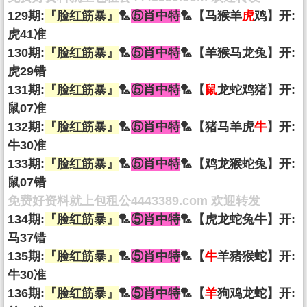
129期:
『脸红筋暴』
🏸
⑤肖中特
🏸【马猴羊
虎
鸡】开:
虎41准
130期:
『脸红筋暴』
🏸
⑤肖中特
🏸【羊猴马龙兔】开:
虎29错
131期:
『脸红筋暴』
🏸
⑤肖中特
🏸【
鼠
龙蛇鸡猪】开:
鼠07准
132期:
『脸红筋暴』
🏸
⑤肖中特
🏸【猪马羊虎
牛
】开:
牛30准
133期:
『脸红筋暴』
🏸
⑤肖中特
🏸【鸡龙猴蛇兔】开:
鼠07错
免费好资料就上包租公4443389.com 欢迎转发
134期:
『脸红筋暴』
🏸
⑤肖中特
🏸【虎龙蛇兔牛】开:
马37错
135期:
『脸红筋暴』
🏸
⑤肖中特
🏸【
牛
羊猪猴蛇】开:
牛30准
136期:
『脸红筋暴』
🏸
⑤肖中特
🏸【
羊
狗鸡龙蛇】开: