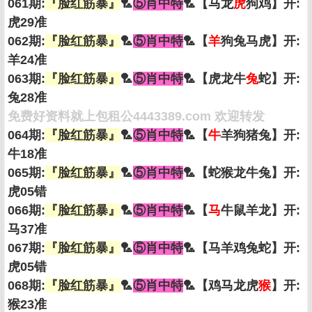
061期:
『脸红筋暴』
🏸
⑤肖中特
🏸【马龙
虎
狗鸡】开:
虎29准
062期:
『脸红筋暴』
🏸
⑤肖中特
🏸【
羊
狗兔马虎】开:
羊24准
063期:
『脸红筋暴』
🏸
⑤肖中特
🏸【虎龙牛
兔
蛇】开:
兔28准
免费好资料就上包租公4443389.com 欢迎转发
064期:
『脸红筋暴』
🏸
⑤肖中特
🏸【
牛
羊狗猪兔】开:
牛18准
065期:
『脸红筋暴』
🏸
⑤肖中特
🏸【蛇猴龙牛兔】开:
虎05错
066期:
『脸红筋暴』
🏸
⑤肖中特
🏸【
马
牛鼠羊龙】开:
马37准
067期:
『脸红筋暴』
🏸
⑤肖中特
🏸【马羊鸡兔蛇】开:
虎05错
068期:
『脸红筋暴』
🏸
⑤肖中特
🏸【鸡马龙虎
猴
】开:
猴23准