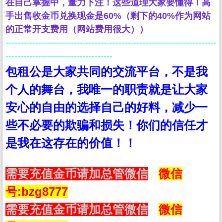
在自己掌握中，量力下注！这些道理大家要懂得！高
手出售收金币兑换现金是60%（剩下的40%作为网站
的正常开支费用（网站费用很大））
-----------------------------------------------------------------------
------------------------------------
包租公是大家共同的交流平台，不是我
个人的舞台，我唯一的职责就是让大家
安心的自由的选择自己的好料，减少一
些不必要的欺骗和损失！你们的信任才
是我在这存在的价值！！
需要充值金币请加总管微信
微信
号:bzg8777
需要充值金币请加总管微信
微信