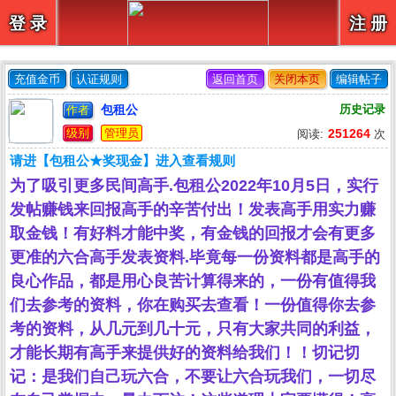
【
】
登 录
注 册
充值金币
认证规则
返回首页
关闭本页
编辑帖子
包租公
历史记录
作者
级别
管理员
251264
阅读:
次
请进【包租公★奖现金】进入查看规则
为了吸引更多民间高手.包租公2022年10月5日，实行
发帖赚钱来回报高手的辛苦付出！发表高手用实力赚
取金钱！有好料才能中奖，有金钱的回报才会有更多
更准的六合高手发表资料.毕竟每一份资料都是高手的
良心作品，都是用心良苦计算得来的，一份有值得我
们去参考的资料，你在购买去查看！一份值得你去参
考的资料，从几元到几十元，只有大家共同的利益，
才能长期有高手来提供好的资料给我们！！切记切
记：是我们自己玩六合，不要让六合玩我们，一切尽