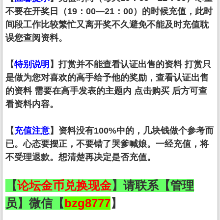
不要在开奖日（19：00—21：00）的时候充值，此时
间段工作比较繁忙又离开奖不久避免不能及时充值耽
误您查阅资料。
【
特别说明
】打赏并不能查看认证出售的资料 打赏只
是做为您对喜欢的高手给予他的奖励，查看认证出售
的资料 需要在高手发表的主题内 点击购买 后方可查
看资料内容。
【
充值注意
】资料没有100%中的，几块钱做个参考而
已。心态要摆正，不要错了哭爹喊娘。一经充值，将
不受理退款。想清楚再决定是否充值。
【
论坛金币兑换现金
】请联系【管理
员】微信【
bzg8777
】