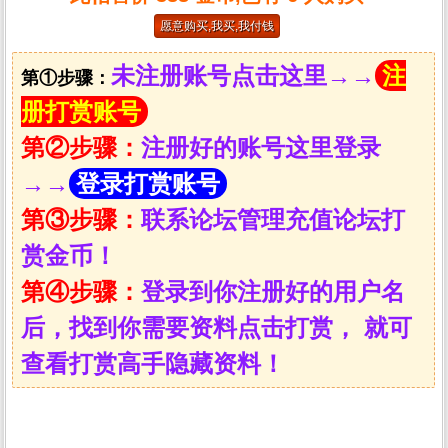
未注册账号点击这里→→
注
第①步骤：
册打赏账号
第②步骤：
注册好的账号这里登录
→→
登录打赏账号
第③步骤：
联系论坛管理充值论坛打
赏金币！
第④步骤：
登录到你注册好的用户名
后，找到你需要资料点击打赏， 就可
查看打赏高手隐藏资料！